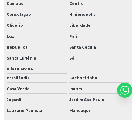
Cambuci
Centro
Consolação
Higienópolis
Glicério
Liberdade
Luz
Pari
República
Santa Cecília
Santa Efigênia
Sé
Vila Buarque
Brasilândia
Cachoeirinha
Casa Verde
Imirim
Jaçanã
Jardim São Paulo
Lauzane Paulista
Mandaqui
Santana
Tremembé
Tucuruvi
Vila Guilherme