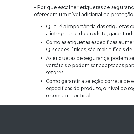
- Por que escolher etiquetas de segurança
oferecem um nível adicional de proteção e 
Qual é a importância das etiquetas contra falsificações? As etiquetas protegem a marca e
a integridade do produto, garantind
Como as etiquetas específicas aumentam a autenticidade? Etiquetas específicas, como
QR codes únicos, são mais difíceis d
As etiquetas de segurança podem ser aplicadas em qualquer setor? Sim, elas são
versáteis e podem ser adaptadas par
setores.
Como garantir a seleção correta de etiquetas de segurança? Avalie as necessidades
específicas do produto, o nível de se
o consumidor final.