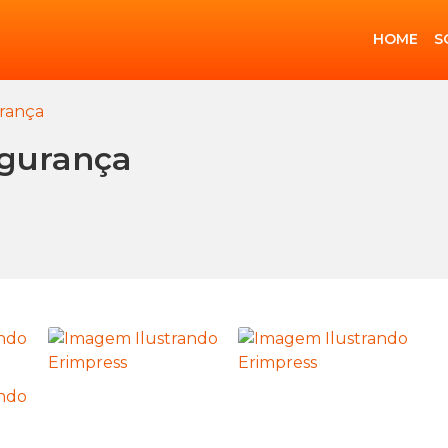
HOME
S
urança
egurança