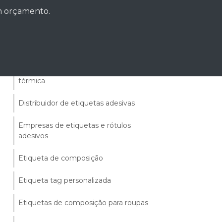
Tags para roupas
um orçamento.
Tags têxtil
Bobina de etiqueta
Bobina de etiqueta para impressora
térmica
Distribuidor de etiquetas adesivas
Empresas de etiquetas e rótulos
adesivos
Etiqueta de composição
Etiqueta tag personalizada
Etiquetas de composição para roupas