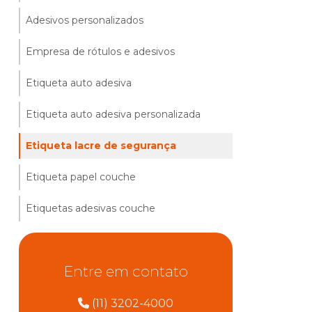
Adesivos personalizados
Empresa de rótulos e adesivos
Etiqueta auto adesiva
Etiqueta auto adesiva personalizada
Etiqueta lacre de segurança
Etiqueta papel couche
Etiquetas adesivas couche
Etiquetas dados variáveis
Entre em contato
Etiquetas para embalagens de alimentos
Etiquetas personalizadas
(11) 3202-4000