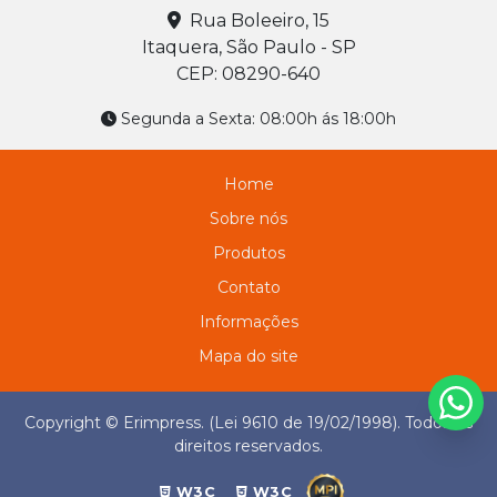
Rua Boleeiro, 15
Itaquera, São Paulo - SP
CEP: 08290-640
Segunda a Sexta: 08:00h ás 18:00h
Home
Sobre nós
Produtos
Contato
Informações
Mapa do site
Copyright © Erimpress. (Lei 9610 de 19/02/1998). Todos os
direitos reservados.
W3C
W3C